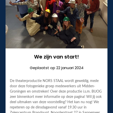
We zijn van start!
Geplaatst op
22 januari 2024
De theaterproductie NORS STAAL wordt geweldig, mede
door deze fotogenieke groep medewerkers uit Midden-
Groningen en omstreken! Over deze productie i.s.m. BUOG
zeer binnenkort meer informatie op deze pagina! Wil jij ook
deel uitmaken van deze voorstelling? Het kan nu nog! We
repeteren op de dinsdagavond vanaf 19.30 uur in
Zalencentrum Brandpunt, Noorderstraat 27 in Sappemeer….